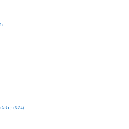
9)
λάτε (6:24)