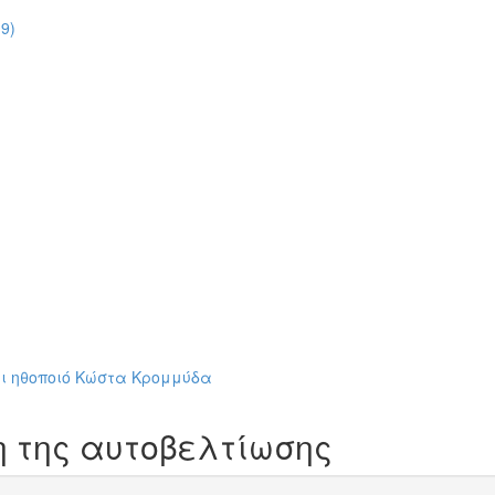
9)
ι ηθοποιό Κώστα Κρομμύδα
 της αυτοβελτίωσης